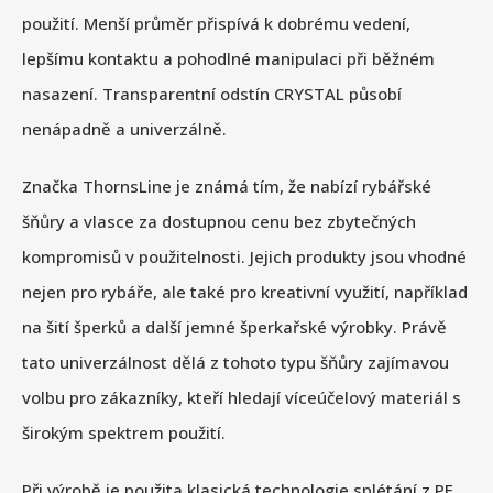
použití. Menší průměr přispívá k dobrému vedení,
lepšímu kontaktu a pohodlné manipulaci při běžném
nasazení. Transparentní odstín CRYSTAL působí
nenápadně a univerzálně.
Značka ThornsLine je známá tím, že nabízí rybářské
šňůry a vlasce za dostupnou cenu bez zbytečných
kompromisů v použitelnosti. Jejich produkty jsou vhodné
nejen pro rybáře, ale také pro kreativní využití, například
na šití šperků a další jemné šperkařské výrobky. Právě
tato univerzálnost dělá z tohoto typu šňůry zajímavou
volbu pro zákazníky, kteří hledají víceúčelový materiál s
širokým spektrem použití.
Při výrobě je použita klasická technologie splétání z PE