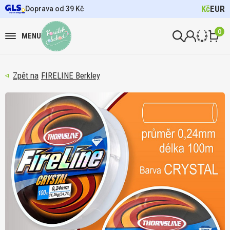
Kč
EUR
Doprava od 39 Kč
0
MENU
FIRELINE Berkley