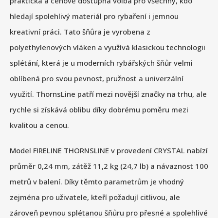
praktická a cenově dostupná volba pro všechny, kdo
hledají spolehlivý materiál pro rybaření i jemnou
kreativní práci. Tato šňůra je vyrobena z
polyethylenových vláken a využívá klasickou technologii
splétání, která je u moderních rybářských šňůr velmi
oblíbená pro svou pevnost, pružnost a univerzální
využití. ThornsLine patří mezi novější značky na trhu, ale
rychle si získává oblibu díky dobrému poměru mezi
kvalitou a cenou.
Model FIRELINE THORNSLINE v provedení CRYSTAL nabízí
průměr 0,24 mm, zátěž 11,2 kg (24,7 lb) a návaznost 100
metrů v balení. Díky těmto parametrům je vhodný
zejména pro uživatele, kteří požadují citlivou, ale
zároveň pevnou splétanou šňůru pro přesné a spolehlivé