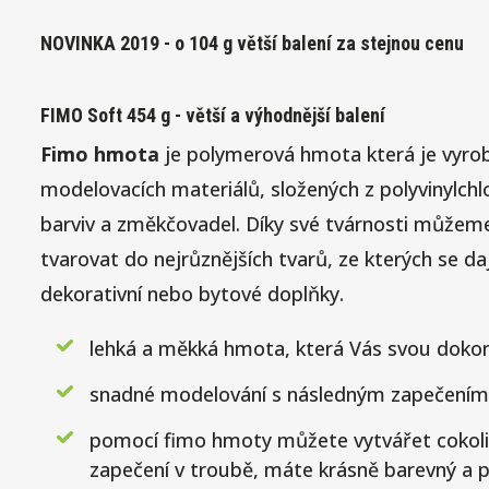
NOVINKA 2019 - o 104 g větší balení za stejnou cenu
FIMO Soft 454 g - větší a výhodnější balení
Fimo hmota
je polymerová hmota která je vyro
modelovacích materiálů, složených z polyvinylchlo
barviv a změkčovadel. Díky své tvárnosti můž
tvarovat do nejrůznějších tvarů, ze kterých se daj
dekorativní nebo bytové doplňky.
lehká a měkká hmota, která Vás svou dokon
snadné modelování s následným zapečením 
pomocí fimo hmoty můžete vytvářet cokoli
zapečení v troubě, máte krásně barevný a p