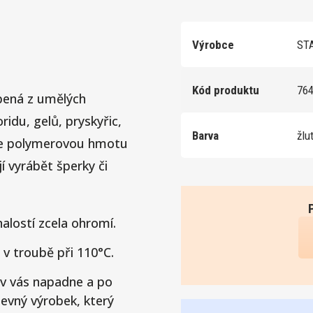
Výrobce
ST
Kód produktu
76
bená z umělých
ridu, gelů, pryskyřic,
Barva
žlu
eme polymerovou hmotu
í vyrábět šperky či
alostí zcela ohromí.
v troubě při 110°C.
v vás napadne a po
evný výrobek, který