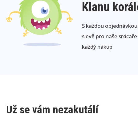
Klanu korá
S každou objednávkou j
slevě pro naše srdcaře
každý nákup
Už se vám nezakutálí