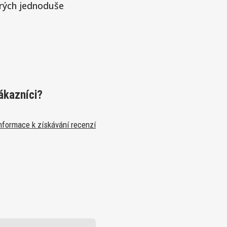
erých jednoduše
ákazníci?
nformace k získávání recenzí