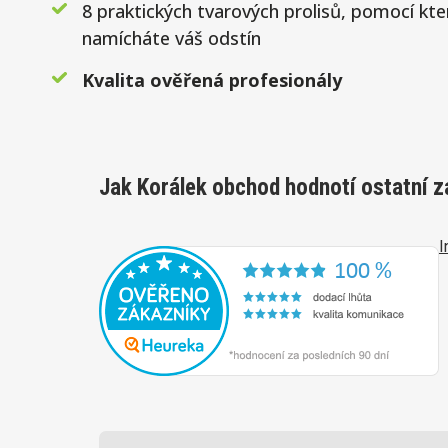
8 praktických tvarových prolisů, pomocí kt
namícháte váš odstín
Kvalita ověřená profesionály
Jak Korálek obchod hodnotí ostatní z
I