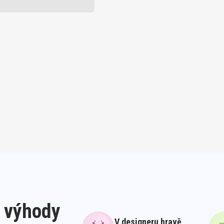
 výhody
V designeru hravě