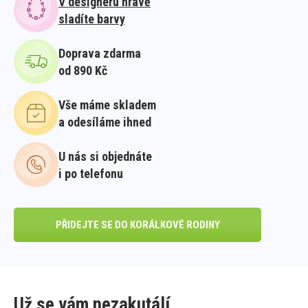
V designeru hravě
sladíte barvy
Doprava zdarma
od 890 Kč
Vše máme skladem
a odesíláme ihned
U nás si objednáte
i po telefonu
PŘIDEJTE SE DO KORÁLKOVÉ RODINY
Už se vám nezakutálí