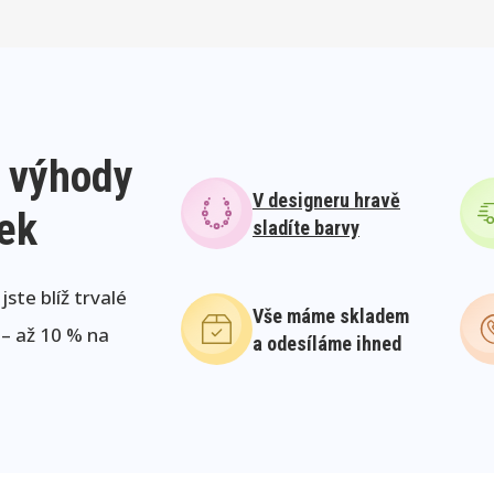
 výhody
V designeru hravě
lek
sladíte barvy
ste blíž trvalé
Vše máme skladem
 – až 10 % na
a odesíláme ihned