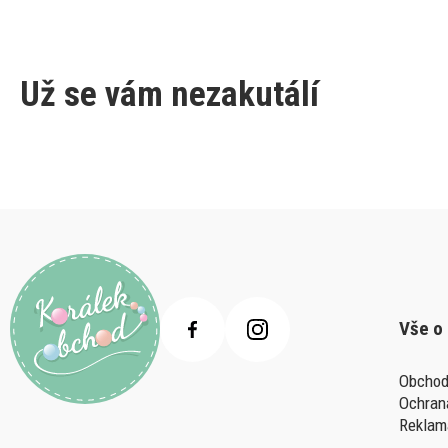
Už se vám nezakutálí
Vše o
Obchod
Ochran
Reklam