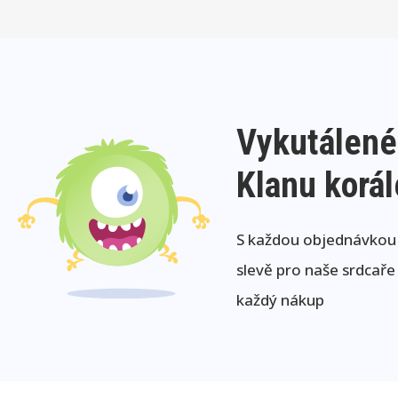
Vykutálené
Klanu korá
S každou objednávkou j
slevě pro naše srdcaře
každý nákup