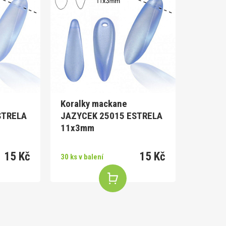
Koralky mackane
STRELA
JAZYCEK 25015 ESTRELA
11x3mm
15 Kč
15 Kč
30 ks v balení