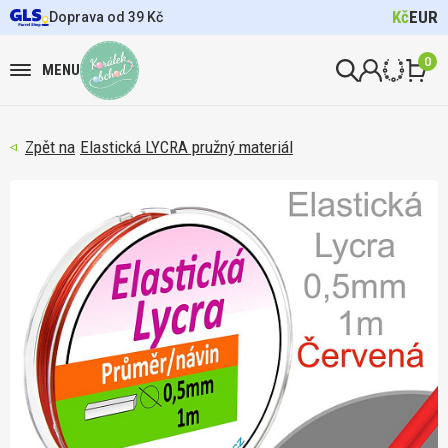
Kč
EUR
Doprava od 39 Kč
0
MENU
Elastická LYCRA pružný materiál