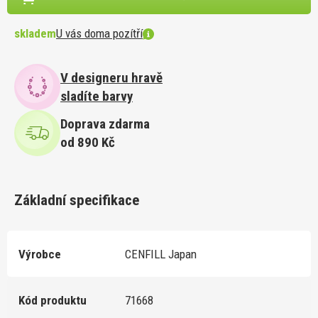
skladem
U vás doma pozítří
V designeru hravě
sladíte barvy
Doprava zdarma
od 890 Kč
Základní specifikace
Výrobce
CENFILL Japan
Kód produktu
71668