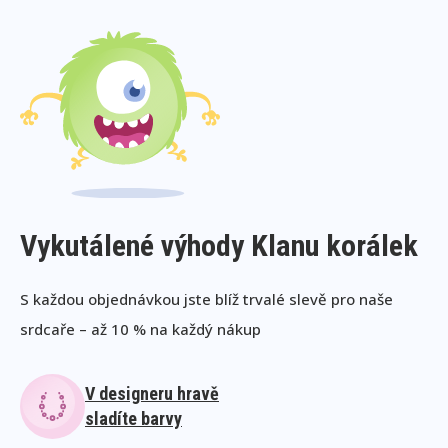
Vykutálené výhody Klanu korálek
S každou objednávkou jste blíž trvalé slevě pro naše
srdcaře – až 10 % na každý nákup
V designeru hravě
sladíte barvy