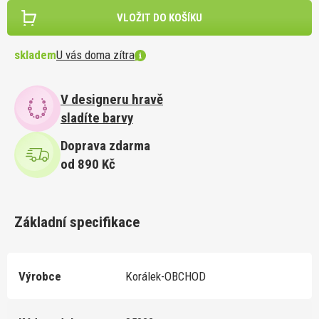
VLOŽIT DO KOŠÍKU
skladem
U vás doma zítra
V designeru hravě
sladíte barvy
Doprava zdarma
od 890 Kč
Základní specifikace
Výrobce
Korálek-OBCHOD