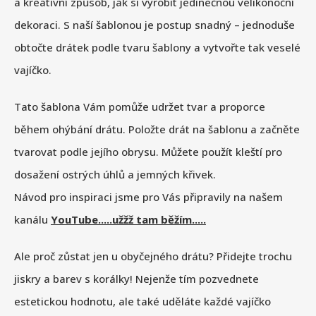
a kreativní způsob, jak si vyrobit jedinečnou velikonoční
dekoraci. S naší šablonou je postup snadný – jednoduše
obtočte drátek podle tvaru šablony a vytvořte tak veselé
vajíčko.
Tato šablona Vám pomůže udržet tvar a proporce
během ohýbání drátu. Položte drát na šablonu a začněte
tvarovat podle jejího obrysu. Můžete použít kleští pro
dosažení ostrých úhlů a jemných křivek.
Návod pro inspiraci jsme pro Vás připravily na našem
kanálu
YouTube.....užžž tam běžím.....
Ale proč zůstat jen u obyčejného drátu? Přidejte trochu
jiskry a barev s korálky! Nejenže tím pozvednete
estetickou hodnotu, ale také uděláte každé vajíčko