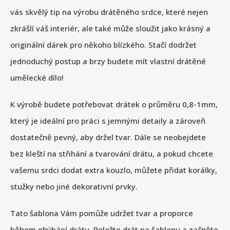
vás skvělý tip na výrobu drátěného srdce, které nejen
zkrášlí váš interiér, ale také může sloužit jako krásný a
originální dárek pro někoho blízkého. Stačí dodržet
jednoduchý postup a brzy budete mít vlastní drátěné
umělecké dílo!
K výrobě budete potřebovat drátek o průměru 0,8-1mm,
který je ideální pro práci s jemnými detaily a zároveň
dostatečně pevný, aby držel tvar. Dále se neobejdete
bez kleští na střihání a tvarování drátu, a pokud chcete
vašemu srdci dodat extra kouzlo, můžete přidat korálky,
stužky nebo jiné dekorativní prvky.
Tato šablona Vám pomůže udržet tvar a proporce
během ohýbání drátu. Položte drát na šablonu a začněte