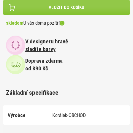
VLOŽIT DO KOŠÍKU
skladem
U vás doma pozítří
V designeru hravě
sladíte barvy
Doprava zdarma
od 890 Kč
Základní specifikace
Výrobce
Korálek-OBCHOD