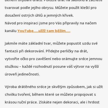
tvarovat podle jejího obrysu. Můžete použít kleští pro
dosažení ostrých úhlů a jemných křivek.
Návod pro inspiraci jsme pro Vás připravily na načem
kanálu
YouTube.....užžž tam běžím.....
Jakmile máte základní tvar, můžete popustit uzdu své
fantazii při dekorování. Přidejte perličky na drát,
vytvořte očko pro zavěšení nebo orámujte srdce jemnou
stužkou – každé rozhodnutí posune váš výtvor na vyšší
úroveň jedinečnosti.
Výroba drátěného srdce je skvělým způsobem, jak si užít
chvilku tvoření, během které se můžete propojovat s
krásou ruční práce. Získáte nejen dekoraci, ale i hrdost