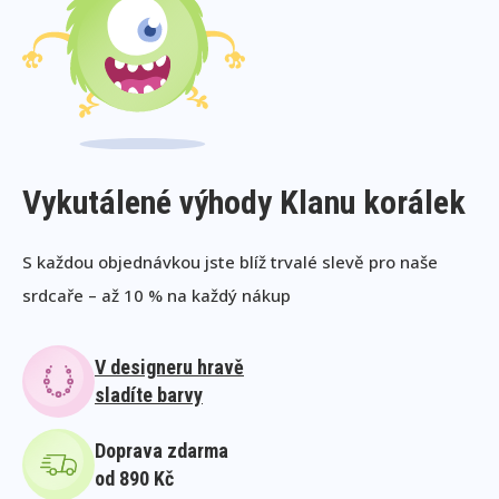
Vykutálené výhody Klanu korálek
S každou objednávkou jste blíž trvalé slevě pro naše
srdcaře – až 10 % na každý nákup
V designeru hravě
sladíte barvy
Doprava zdarma
od 890 Kč