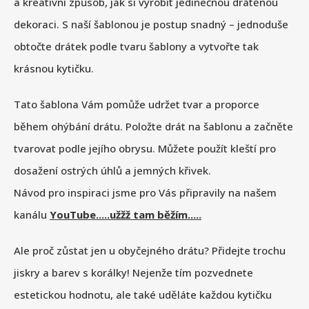
a kreativní způsob, jak si vyrobit jedinečnou drátěnou
dekoraci. S naší šablonou je postup snadný – jednoduše
obtočte drátek podle tvaru šablony a vytvořte tak
krásnou kytičku.
Tato šablona Vám pomůže udržet tvar a proporce
během ohýbání drátu. Položte drát na šablonu a začněte
tvarovat podle jejího obrysu. Můžete použít kleští pro
dosažení ostrých úhlů a jemných křivek.
Návod pro inspiraci jsme pro Vás připravily na našem
kanálu
YouTube.....užžž tam běžím.....
Ale proč zůstat jen u obyčejného drátu? Přidejte trochu
jiskry a barev s korálky! Nejenže tím pozvednete
estetickou hodnotu, ale také uděláte každou kytičku