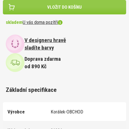
VLOŽIT DO KOŠÍKU
skladem
U vás doma pozítří
V designeru hravě
sladíte barvy
Doprava zdarma
od 890 Kč
Základní specifikace
Výrobce
Korálek-OBCHOD