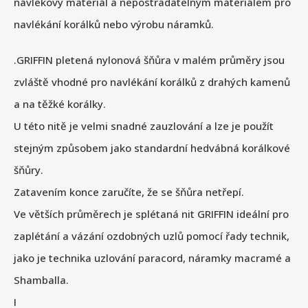
návlekový materiál a nepostradatelným materiálem pro
navlékání korálků nebo výrobu náramků.
.GRIFFIN pletená nylonová šňůra v malém průměry jsou
zvláště vhodné pro navlékání korálků z drahých kamenů
a na těžké korálky.
U této nitě je velmi snadné zauzlování a lze je použít
stejným způsobem jako standardní hedvábná korálkové
šňůry.
Zatavením konce zaručíte, že se šňůra netřepí.
Ve větších průměrech je splétaná nit GRIFFIN ideální pro
zaplétání a vázání ozdobných uzlů pomocí řady technik,
jako je technika uzlování paracord, náramky macramé a
Shamballa.
I