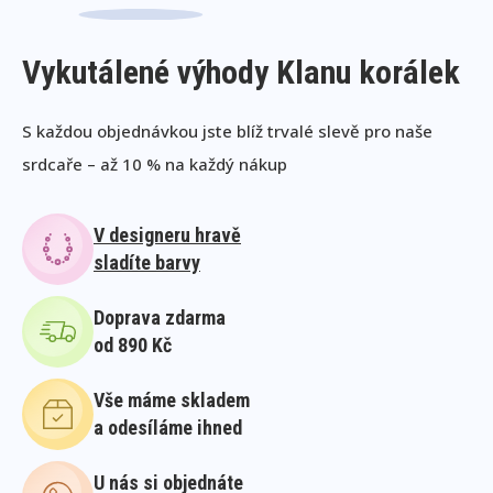
Vykutálené výhody Klanu korálek
S každou objednávkou jste blíž trvalé slevě pro naše
srdcaře – až 10 % na každý nákup
V designeru hravě
sladíte barvy
Doprava zdarma
od 890 Kč
Vše máme skladem
a odesíláme ihned
U nás si objednáte