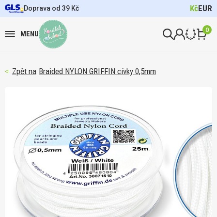
Kč
EUR
Doprava od 39 Kč
0
MENU
Braided NYLON GRIFFIN cívky 0,5mm