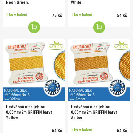
Neon Green.
White
1 ks v balení
1 ks v balení
75 Kč
54 Kč
Hedvábná nit s jehlou
Hedvábná nit s jehlou
0,65mm/2m GRIFFIN barva
0,65mm/2m GRIFFIN barva
Yellow
Amber
1 ks v balení
54 Kč
54 Kč