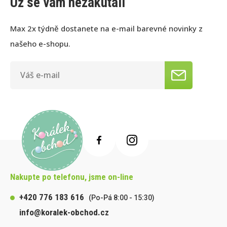
Už se vám nezakutálí
Max 2x týdně dostanete na e-mail barevné novinky z
našeho e-shopu.
Nakupte po telefonu, jsme on-line
+420 776 183 616
(Po-Pá 8:00 - 15:30)
info@koralek-obchod.cz