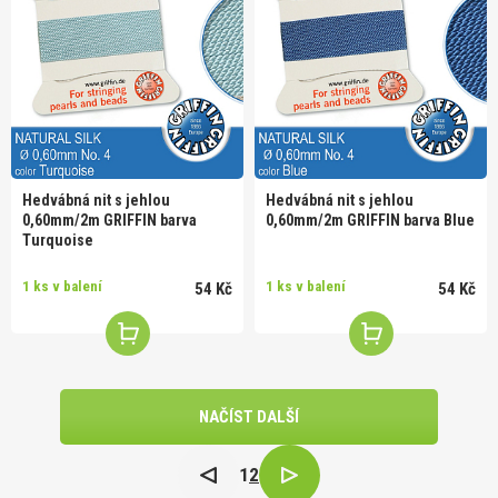
Hedvábná nit s jehlou
Hedvábná nit s jehlou
0,60mm/2m GRIFFIN barva
0,60mm/2m GRIFFIN barva Blue
Turquoise
1 ks v balení
1 ks v balení
54 Kč
54 Kč
NAČÍST DALŠÍ
1
2