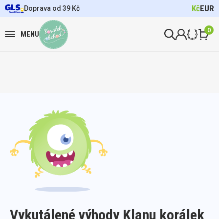
Kč
EUR
Doprava od 39 Kč
0
MENU
Vykutálené výhody Klanu korálek