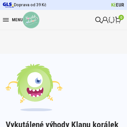
Kč
EUR
Doprava od 39 Kč
0
MENU
Vykutálené výhody Klanu korálek