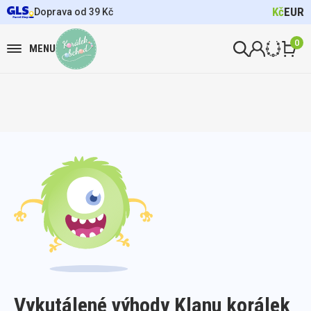
Kč
EUR
Doprava od 39 Kč
0
MENU
Vykutálené výhody Klanu korálek