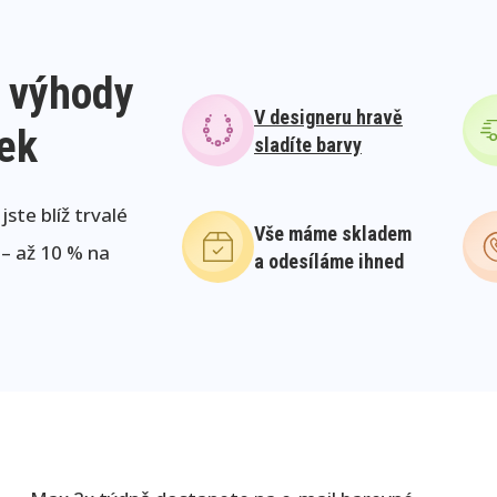
 výhody
V designeru hravě
lek
sladíte barvy
ste blíž trvalé
Vše máme skladem
 – až 10 % na
a odesíláme ihned