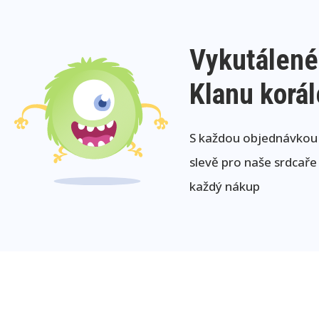
Vykutálené
Klanu korá
S každou objednávkou j
slevě pro naše srdcaře
každý nákup