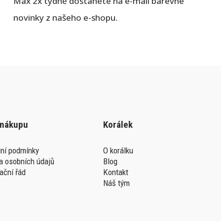
Max 2x týdně dostanete na e-mail barevné
novinky z našeho e-shopu.
 nákupu
Korálek
ní podmínky
O korálku
a osobních údajů
Blog
ační řád
Kontakt
Náš tým