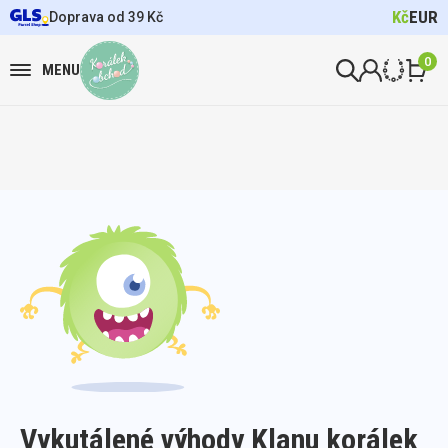
Kč
EUR
Doprava od 39 Kč
0
MENU
Vykutálené výhody Klanu korálek