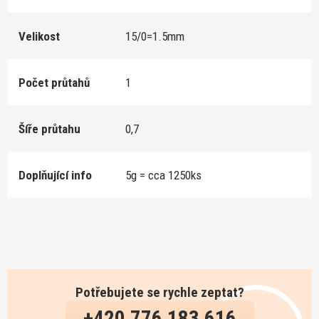
Velikost
15/0=1.5mm
Počet průtahů
1
Šíře průtahu
0,7
Doplňující info
5g = cca 1250ks
Potřebujete se rychle zeptat?
+420 776 183 616