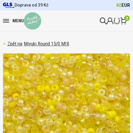
Kč
EUR
Doprava od 39 Kč
0
MENU
Miyuki Round 15/0 MIX