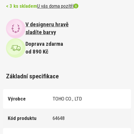
< 3 ks skladem
U vás doma pozítří
V designeru hravě
sladíte barvy
Doprava zdarma
od 890 Kč
Základní specifikace
Výrobce
TOHO CO., LTD
Kód produktu
64648