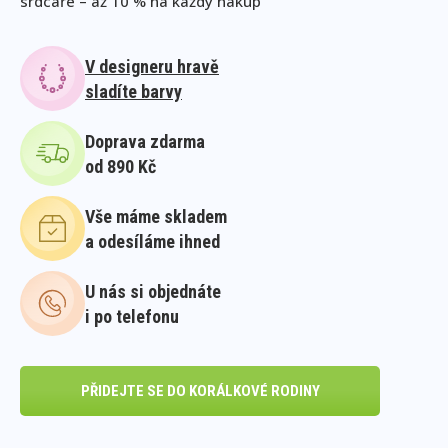
srdcaře – až 10 % na každý nákup
V designeru hravě
sladíte barvy
Doprava zdarma
od 890 Kč
Vše máme skladem
a odesíláme ihned
U nás si objednáte
i po telefonu
PŘIDEJTE SE DO KORÁLKOVÉ RODINY