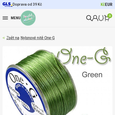
Kč
EUR
Doprava od 39 Kč
0
MENU
Nylonové nitě One-G