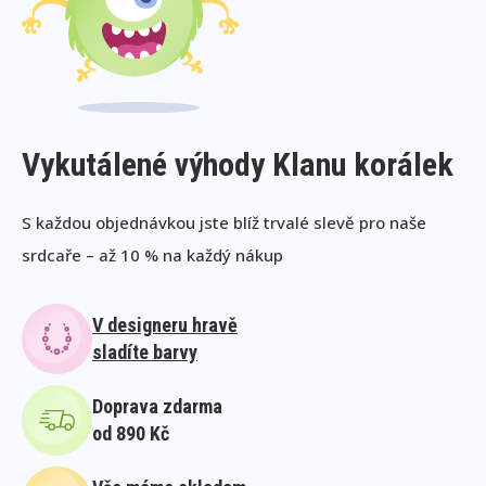
Vykutálené výhody Klanu korálek
S každou objednávkou jste blíž trvalé slevě pro naše
srdcaře – až 10 % na každý nákup
V designeru hravě
sladíte barvy
Doprava zdarma
od 890 Kč