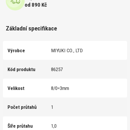
od 890 Kč
Základní specifikace
Výrobce
MIYUKI CO., LTD
Kód produktu
86257
Velikost
8/0=3mm
Počet průtahů
1
Šíře průtahu
1,0