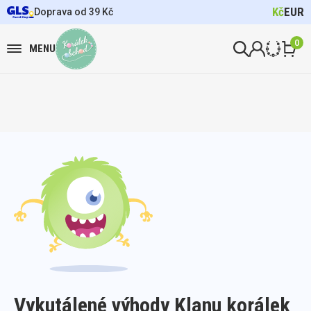
Kč
EUR
Doprava od 39 Kč
0
MENU
Vykutálené výhody Klanu korálek