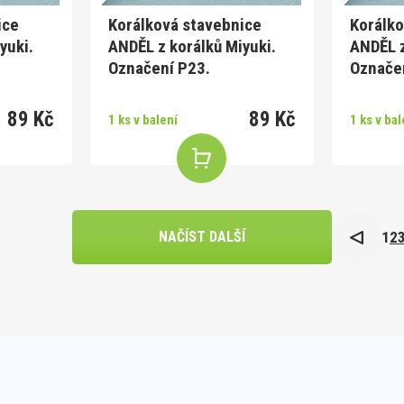
ice
Korálková stavebnice
Korálko
yuki.
ANDĚL z korálků Miyuki.
ANDĚL z
Označení P23.
Označe
89 Kč
89 Kč
1 ks v balení
1 ks v bal
1
2
NAČÍST DALŠÍ