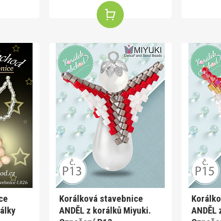
ce
Korálková stavebnice
Korálko
álky
ANDĚL z korálků Miyuki.
ANDĚL z