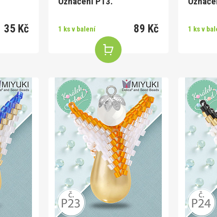
Označení P13.
Označe
35 Kč
89 Kč
1 ks v balení
1 ks v bal