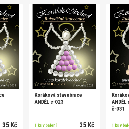
ce
Koráková stavebnice
Koráko
ANDĚL c-023
ANDĚL 
č-031
35 Kč
35 Kč
1 ks v balení
1 ks v bal