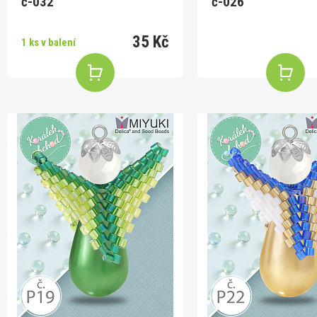
č-032
č-026
35 Kč
1 ks v balení