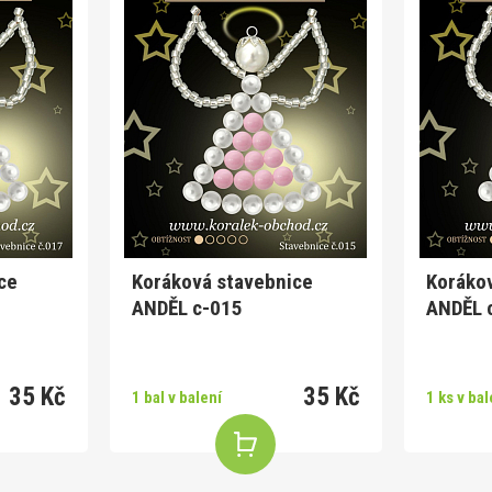
ce
Koráková stavebnice
Koráko
ANDĚL c-015
A
35 Kč
35 Kč
1 bal v balení
1 ks v bal