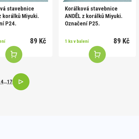
vá stavebnice
Korálková stavebnice
 korálků Miyuki.
ANDĚL z korálků Miyuki.
ní P24.
Označení P25.
89 Kč
89 Kč
ení
1 ks v balení
3
4
…
17