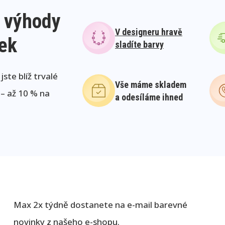
 výhody
V designeru hravě
lek
sladíte barvy
ste blíž trvalé
Vše máme skladem
 – až 10 % na
a odesíláme ihned
Max 2x týdně dostanete na e-mail barevné
novinky z našeho e-shopu.