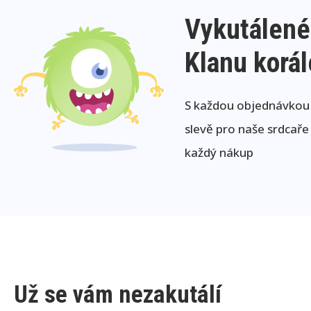
Vykutálené
Klanu korá
S každou objednávkou j
slevě pro naše srdcaře
každý nákup
Už se vám nezakutálí