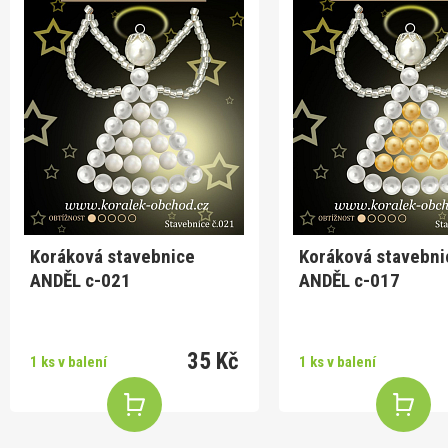
Koráková stavebnice
Koráková stavebni
ANDĚL c-021
ANDĚL c-017
35 Kč
1 ks v balení
1 ks v balení