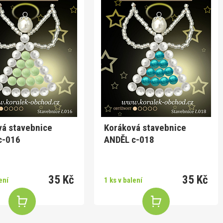
vá stavebnice
Koráková stavebnice
NDĚL c-016
ANDĚL c-018
35 Kč
35 Kč
ení
1 ks v balení