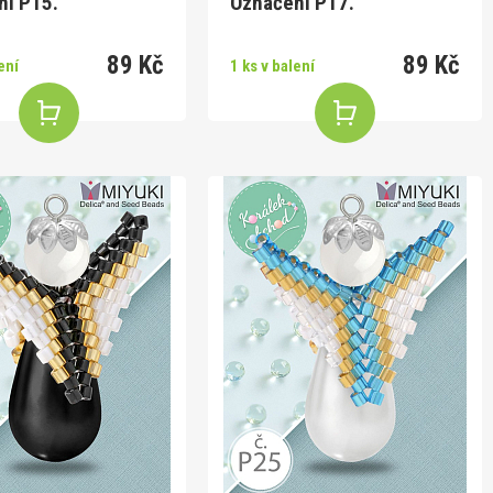
ní P15.
Označení P17.
89 Kč
89 Kč
ení
1 ks v balení