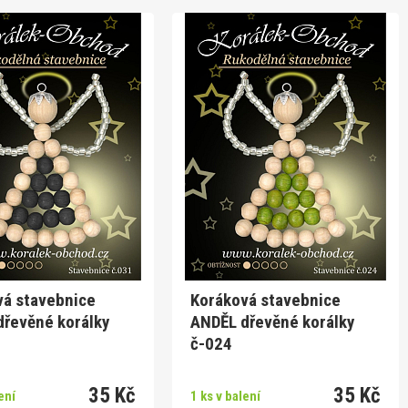
vá stavebnice
Koráková stavebnice
dřevěné korálky
ANDĚL dřevěné korálky
č-024
35 Kč
35 Kč
ení
1 ks v balení