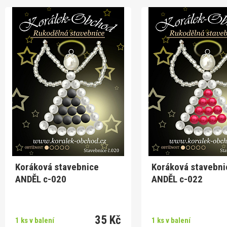
Koráková stavebnice
Koráková stavebni
ANDĚL c-020
ANDĚL c-022
35 Kč
1 ks v balení
1 ks v balení