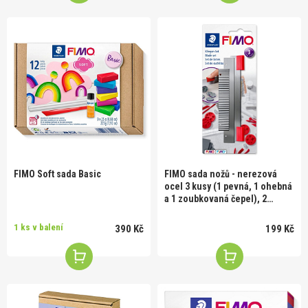
FIMO Soft sada Basic
FIMO sada nožů - nerezová
ocel 3 kusy (1 pevná, 1 ohebná
a 1 zoubkovaná čepel), 2
gumové rukojeti
1 ks v balení
390 Kč
199 Kč