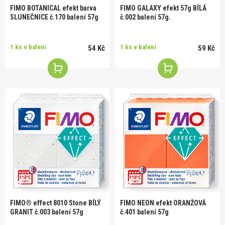
FIMO BOTANICAL efekt barva
FIMO GALAXY efekt 57g BÍLÁ
SLUNEČNICE č.170 balení 57g
č.002 balení 57g.
1 ks v balení
1 ks v balení
54 Kč
59 Kč
FIMO® effect 8010 Stone BÍLÝ
FIMO NEON efekt ORANŽOVÁ
GRANIT č.003 balení 57g
č.401 balení 57g