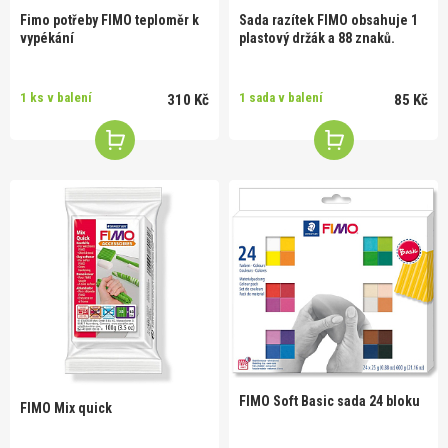
Fimo potřeby FIMO teploměr k
Sada razítek FIMO obsahuje 1
vypékání
plastový držák a 88 znaků.
1 ks v balení
1 sada v balení
310 Kč
85 Kč
FIMO Soft Basic sada 24 bloku
FIMO Mix quick