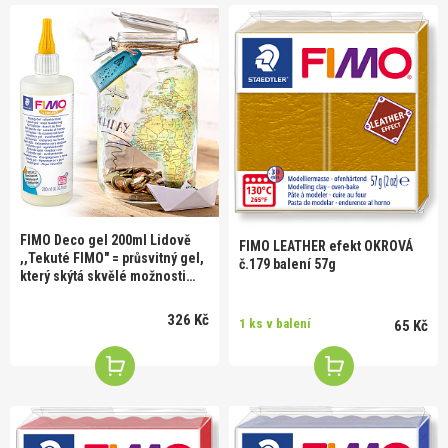
FIMO Deco gel 200ml Lidově
FIMO LEATHER efekt OKROVÁ
,,Tekuté FIMO" = průsvitný gel,
č.179 balení 57g
který skýtá skvělé možnosti
použití:
326 Kč
1 ks v balení
65 Kč