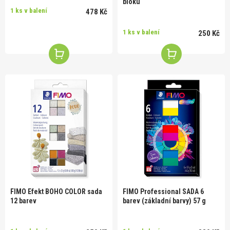
bloku
1 ks v balení
478 Kč
1 ks v balení
250 Kč
FIMO Efekt BOHO COLOR sada
FIMO Professional SADA 6
12 barev
barev (základní barvy) 57 g