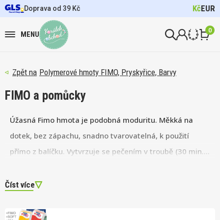
Kč
EUR
Doprava od 39 Kč
0
MENU
Polymerové hmoty FIMO, Pryskyřice, Barvy
FIMO a pomůcky
Úžasná Fimo hmota je podobná moduritu. Měkká na
dotek, bez zápachu, snadno tvarovatelná, k použití
přímo z balíčku. Vytvrzuje se pečením v troubě (30 min.,
110 °C). S FIMO Kids sadami si potomek snadno vyrobí
postavičku svého hrdiny! Nechybí nástroje,
lepidla
,
Číst více
hmoty s efektem (svítící ve tmě).